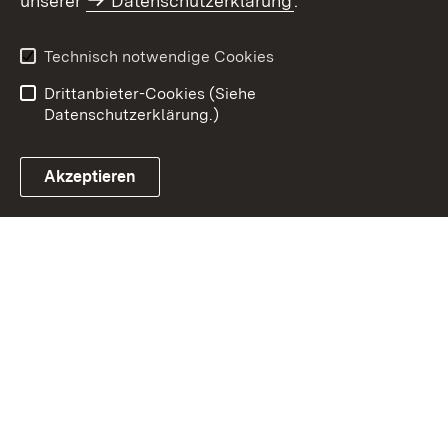
unserer
Datenschutzerklärung
.
Benutzungshinweise
Erklärung zur
Barrierefreiheit
Technisch notwendige Cookies
Kennwort vergessen?
Inhaltsübersicht
Drittanbieter-Cookies (Siehe
Datenschutzerklärung.)
Akzeptieren
ZSL Startseite