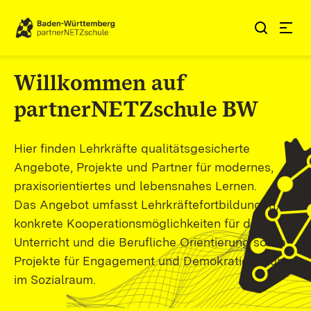
Zum Inhalt springen
Link zur Startseite
Willkommen auf
partnerNETZschule BW
Hier finden Lehrkräfte qualitätsgesicherte
Angebote, Projekte und Partner für modernes,
praxisorientiertes und lebensnahes Lernen.
Das Angebot umfasst Lehrkräftefortbildungen,
konkrete Kooperationsmöglichkeiten für den
Unterricht und die Berufliche Orientierung sowie
Projekte für Engagement und Demokratiebildung
im Sozialraum.