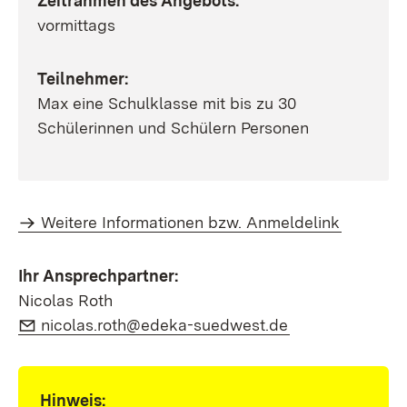
Zeitrahmen des Angebots:
vormittags
Teilnehmer:
Max eine Schulklasse mit bis zu 30
Schülerinnen und Schülern Personen
Weitere Informationen bzw. Anmeldelink
Ihr Ansprechpartner:
Nicolas Roth
E-Mail:
(Öffnet in neue
nicolas.roth@edeka-suedwest.de
Hinweis: